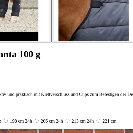
anta 100 g
ktiv und praktisch mit Klettverschluss und Clips zum Befestigen der D
m
198 cm
24h
206 cm
24h
213 cm
24h
221 cm