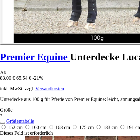
Premier Equine
Unterdecke Luc
Ab
83,00 €
65,54 €
-21%
inkl. MwSt. zzgl.
Versandkosten
Unterdecke aus 100 g für Pferde von Premier Equine: leicht, atmungsa
Größe
*
Größentabelle
152 cm
160 cm
168 cm
175 cm
183 cm
191 c
Dieses Feld ist erforderlich