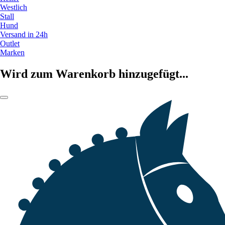
Westlich
Stall
Hund
Versand in 24h
Outlet
Marken
Wird zum Warenkorb hinzugefügt...