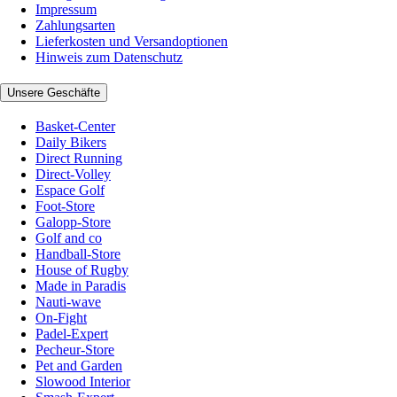
Impressum
Zahlungsarten
Lieferkosten und Versandoptionen
Hinweis zum Datenschutz
Unsere Geschäfte
Basket-Center
Daily Bikers
Direct Running
Direct-Volley
Espace Golf
Foot-Store
Galopp-Store
Golf and co
Handball-Store
House of Rugby
Made in Paradis
Nauti-wave
On-Fight
Padel-Expert
Pecheur-Store
Pet and Garden
Slowood Interior