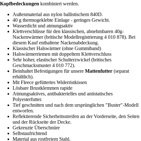
Kopfbedeckungen
kombiniert werden.
Außenmaterial aus nylon ballistischem 840D.
40 g thermogeklebte Einlage - geringes Gewicht.
Wasserdicht und atmungsaktiv
Klettverschlüsse für den klassischen, abnehmbaren 40g-
Nackenwärmer (britische Modellregistrierung 4 010 878). Bei
diesem Kauf enthaltene Nackenabdeckung.
Klassischer Halswärmer (ohne Gummiband)
Halswärmerriemen mit doppeltem Klettverschluss
Sehr hoher, elastischer Schulterzwickel (britisches
Geschmacksmuster 4 010 772).
Beinhaltet Befestigungen für unsere
Mattenfutter
(separat
erhältlich).
Mit Fleece gefüttertes Widerristkissen
Lösbare Brustklemmen rapide
Atmungsaktives, antibakterielles und antistatisches
Polyesterfutter.
Tief geschnitten und nach dem ursprünglichen "Buster"-Modell
entworfen.
Reflektierende Sicherheitsstreifen an der Vorderseite, den Seiten
und der Rückseite der Decke.
Gekreuzte Überschnüre
Selbstaufrichtend
Material aus rostfreiem Stahl.