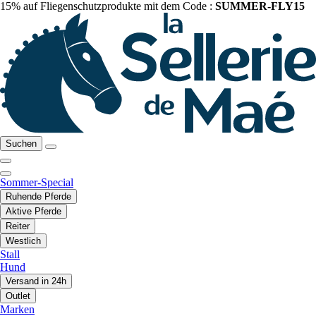
15% auf Fliegenschutzprodukte mit dem Code :
SUMMER-FLY15
Suchen
Sommer-Special
Ruhende Pferde
Aktive Pferde
Reiter
Westlich
Stall
Hund
Versand in 24h
Outlet
Marken