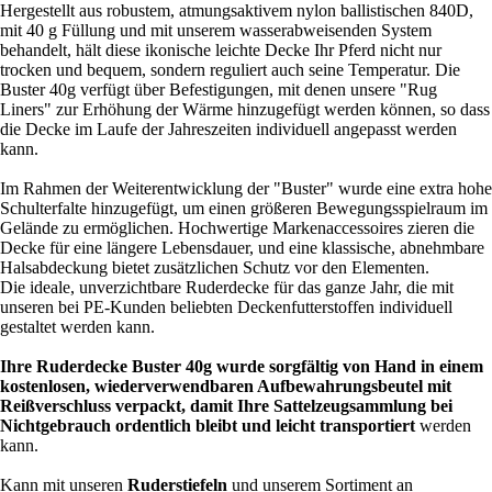
Hergestellt aus robustem, atmungsaktivem nylon ballistischen 840D,
mit 40 g Füllung und mit unserem wasserabweisenden System
behandelt, hält diese ikonische leichte Decke Ihr Pferd nicht nur
trocken und bequem, sondern reguliert auch seine Temperatur. Die
Buster 40g verfügt über Befestigungen, mit denen unsere "Rug
Liners" zur Erhöhung der Wärme hinzugefügt werden können, so dass
die Decke im Laufe der Jahreszeiten individuell angepasst werden
kann.
Im Rahmen der Weiterentwicklung der "Buster" wurde eine extra hohe
Schulterfalte hinzugefügt, um einen größeren Bewegungsspielraum im
Gelände zu ermöglichen. Hochwertige Markenaccessoires zieren die
Decke für eine längere Lebensdauer, und eine klassische, abnehmbare
Halsabdeckung bietet zusätzlichen Schutz vor den Elementen.
Die ideale, unverzichtbare Ruderdecke für das ganze Jahr, die mit
unseren bei PE-Kunden beliebten Deckenfutterstoffen individuell
gestaltet werden kann.
Ihre Ruderdecke Buster 40g wurde sorgfältig von Hand in einem
kostenlosen, wiederverwendbaren Aufbewahrungsbeutel mit
Reißverschluss verpackt, damit Ihre Sattelzeugsammlung bei
Nichtgebrauch ordentlich bleibt und leicht transportiert
werden
kann.
Kann mit unseren
Ruderstiefeln
und unserem Sortiment an