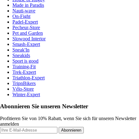
Made in Paradis
Nauti-wave
On-Fight
Padel-Expert
Pecheur-Store
Pet and Garden
Slowood Interior
Smash-Expert
Sneak'In
Sneakids
Sport is good
Training-Fit
Trek-Expert
Triathlon-Expert
TripnBikers
Vélo-Store
Winter-Expert
Abonnieren Sie unseren Newsletter
Profitieren Sie von 10% Rabatt, wenn Sie sich für unseren Newsletter
anmelden
Abonnieren