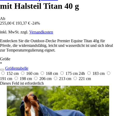
mit Halsteil Titan 40 g
Ab
255,00 €
193,37 €
-24%
inkl. MwSt. zzgl.
Versandkosten
Entdecken Sie die Outdoor-Decke Premier Equine Titan 40g für
Pferde, die widerstandsfähig, leicht und wasserdicht ist und sich ideal
zur Temperaturregulierung eignet.
Größe
*
Größentabelle
152 cm
160 cm
168 cm
175 cm
24h
183 cm
191 cm
198 cm
206 cm
213 cm
221 cm
Dieses Feld ist erforderlich