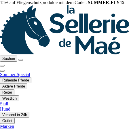
15% auf Fliegenschutzprodukte mit dem Code :
SUMMER-FLY15
Suchen
Sommer-Special
Ruhende Pferde
Aktive Pferde
Reiter
Westlich
Stall
Hund
Versand in 24h
Outlet
Marken