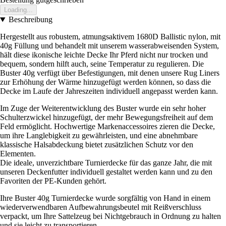
Loading...
Beschreibung
Hergestellt aus robustem, atmungsaktivem 1680D Ballistic nylon, mit
40g Füllung und behandelt mit unserem wasserabweisenden System,
hält diese ikonische leichte Decke Ihr Pferd nicht nur trocken und
bequem, sondern hilft auch, seine Temperatur zu regulieren. Die
Buster 40g verfügt über Befestigungen, mit denen unsere Rug Liners
zur Erhöhung der Wärme hinzugefügt werden können, so dass die
Decke im Laufe der Jahreszeiten individuell angepasst werden kann.
Im Zuge der Weiterentwicklung des Buster wurde ein sehr hoher
Schulterzwickel hinzugefügt, der mehr Bewegungsfreiheit auf dem
Feld ermöglicht. Hochwertige Markenaccessoires zieren die Decke,
um ihre Langlebigkeit zu gewährleisten, und eine abnehmbare
klassische Halsabdeckung bietet zusätzlichen Schutz vor den
Elementen.
Die ideale, unverzichtbare Turnierdecke für das ganze Jahr, die mit
unseren Deckenfutter individuell gestaltet werden kann und zu den
Favoriten der PE-Kunden gehört.
Ihre Buster 40g Turnierdecke wurde sorgfältig von Hand in einem
wiederverwendbaren Aufbewahrungsbeutel mit Reißverschluss
verpackt, um Ihre Sattelzeug bei Nichtgebrauch in Ordnung zu halten
und sie leicht zu transportieren.