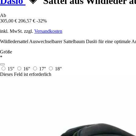
Daslö
Sattel aus Wildleder 
Ab
305,00 €
206,57 €
-32%
inkl. MwSt. zzgl.
Versandkosten
Wildledersattel Auswechselbarer Sattelbaum Daslö für eine optimale Anp
Größe
*
15"
16"
17"
18"
Dieses Feld ist erforderlich