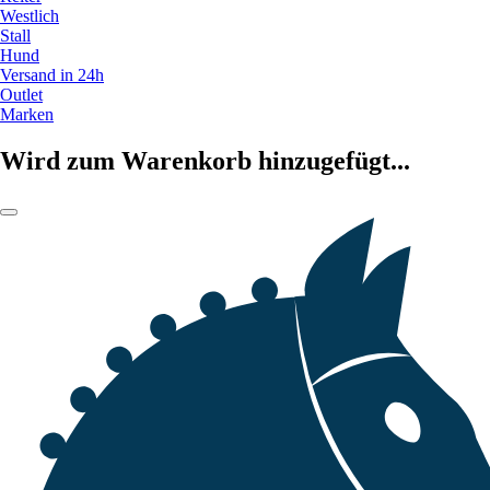
Westlich
Stall
Hund
Versand in 24h
Outlet
Marken
Wird zum Warenkorb hinzugefügt...