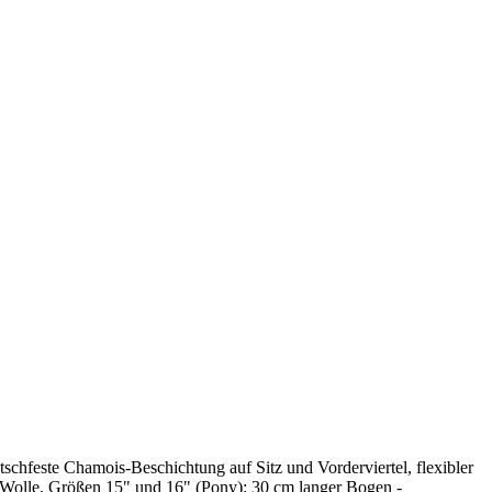
chfeste Chamois-Beschichtung auf Sitz und Vorderviertel, flexibler
us Wolle. Größen 15" und 16" (Pony): 30 cm langer Bogen -