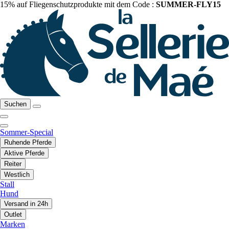
15% auf Fliegenschutzprodukte mit dem Code :
SUMMER-FLY15
Suchen
Sommer-Special
Ruhende Pferde
Aktive Pferde
Reiter
Westlich
Stall
Hund
Versand in 24h
Outlet
Marken