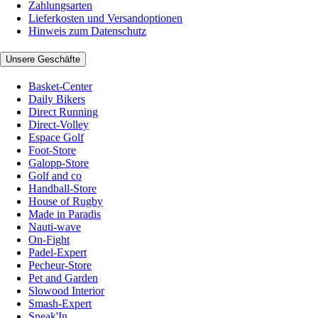
Zahlungsarten
Lieferkosten und Versandoptionen
Hinweis zum Datenschutz
Unsere Geschäfte
Basket-Center
Daily Bikers
Direct Running
Direct-Volley
Espace Golf
Foot-Store
Galopp-Store
Golf and co
Handball-Store
House of Rugby
Made in Paradis
Nauti-wave
On-Fight
Padel-Expert
Pecheur-Store
Pet and Garden
Slowood Interior
Smash-Expert
Sneak'In