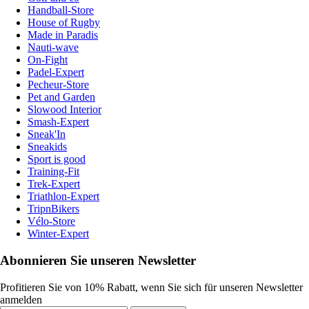
Handball-Store
House of Rugby
Made in Paradis
Nauti-wave
On-Fight
Padel-Expert
Pecheur-Store
Pet and Garden
Slowood Interior
Smash-Expert
Sneak'In
Sneakids
Sport is good
Training-Fit
Trek-Expert
Triathlon-Expert
TripnBikers
Vélo-Store
Winter-Expert
Abonnieren Sie unseren Newsletter
Profitieren Sie von 10% Rabatt, wenn Sie sich für unseren Newsletter
anmelden