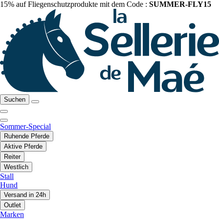
15% auf Fliegenschutzprodukte mit dem Code :
SUMMER-FLY15
Suchen
Sommer-Special
Ruhende Pferde
Aktive Pferde
Reiter
Westlich
Stall
Hund
Versand in 24h
Outlet
Marken