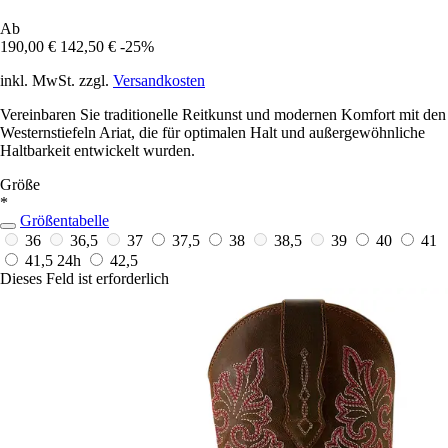
Ab
190,00 €
142,50 €
-25%
inkl. MwSt. zzgl.
Versandkosten
Vereinbaren Sie traditionelle Reitkunst und modernen Komfort mit den
Westernstiefeln Ariat, die für optimalen Halt und außergewöhnliche
Haltbarkeit entwickelt wurden.
Größe
*
Größentabelle
36
36,5
37
37,5
38
38,5
39
40
41
41,5
24h
42,5
Dieses Feld ist erforderlich