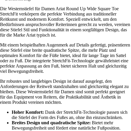
Die Westernstiefel für Damen Ariat Round Up Wide Square Toe
StretchFit verkörpern die perfekte Verbindung aus traditioneller
Reitkunst und modernem Komfort. Speziell entwickelt, um den
Bedürfnissen anspruchsvoller Reiterinnen gerecht zu werden, vereinen
diese Stiefel Stil und Funktionalität in einem sorgfältigen Design, das
für die Marke Ariat typisch ist.
Mit einem beispielhaften Augenmerk auf Details gefertigt, präsentieren
diese Stiefel eine breite quadratische Spitze, die mehr Platz und
optimalen Komfort für die Füße bietet, ideal für lange Tage im Sattel
oder zu Fuß. Die integrierte StretchFit-Technologie gewährleistet eine
perfekte Anpassung an den Fuß, bietet sicheren Halt und gleichzeitig
viel Bewegungsfreiheit.
Ihr robustes und langlebiges Design ist darauf ausgelegt, den
Anforderungen der Reitwelt standzuhalten und gleichzeitig elegant zu
bleiben. Diese Westernstiefel für Damen sind somit perfekt geeignet
für das Equipment von Reitern, die Praktikabilität und Ästhetik in
einem Produkt vereinen möchten.
Hoher Komfort:
Dank der StretchFit-Technologie passen sich
die Stiefel der Form des Fußes an, ohne ihn einzuschränken.
Breites Design und quadratische Spitze:
Bietet mehr
Bewegungsfreiheit und fördert eine natürliche Fußposition.