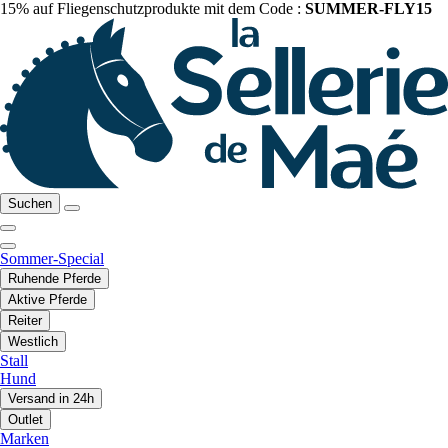
15% auf Fliegenschutzprodukte mit dem Code :
SUMMER-FLY15
Suchen
Sommer-Special
Ruhende Pferde
Aktive Pferde
Reiter
Westlich
Stall
Hund
Versand in 24h
Outlet
Marken