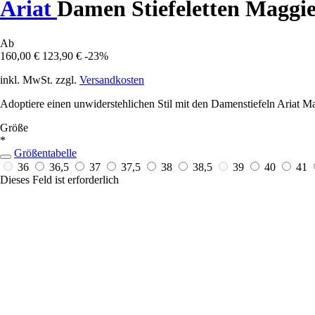
Ariat
Damen Stiefeletten Maggie
Ab
160,00 €
123,90 €
-23%
inkl. MwSt. zzgl.
Versandkosten
Adoptiere einen unwiderstehlichen Stil mit den Damenstiefeln Ariat M
Größe
*
Größentabelle
36
36,5
37
37,5
38
38,5
39
40
41
Dieses Feld ist erforderlich