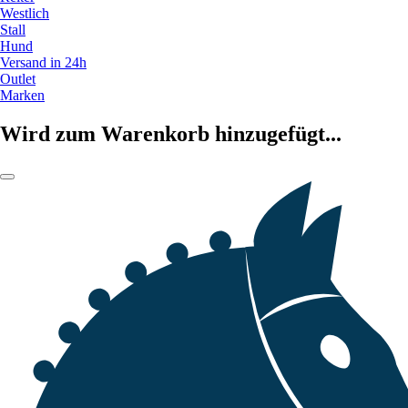
Westlich
Stall
Hund
Versand in 24h
Outlet
Marken
Wird zum Warenkorb hinzugefügt...