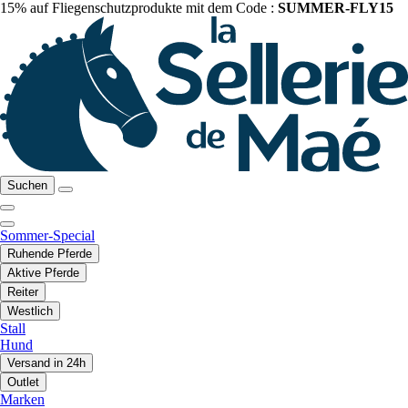
15% auf Fliegenschutzprodukte mit dem Code :
SUMMER-FLY15
Suchen
Sommer-Special
Ruhende Pferde
Aktive Pferde
Reiter
Westlich
Stall
Hund
Versand in 24h
Outlet
Marken