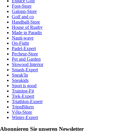
Espace Golf
Foot-Store
Galopp-Store
Golf and co
Handball-Store
House of Rugby
Made in Paradis
Nauti-wave
On-Fight
Padel-Expert
Pecheur-Store
Pet and Garden
Slowood Interior
Smash-Expert
Sneak'In
Sneakids
Sport is good
Training-Fit
Trek-Expert
Triathlon-Expert
TripnBikers
Vélo-Store
Winter-Expert
Abonnieren Sie unseren Newsletter