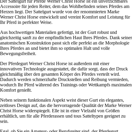
Der Sattelgurt für Pferde Werner Christ Horse ist ein unverzichtbares
Accessoire für jeden Reiter, dem das Wohlbefinden seines Pferdes am
Herzen liegt. Der Sattelgurt wurde von der renommierten Marke
Werner Christ Horse entwickelt und vereint Komfort und Leistung für
Ihr Pferd in perfekter Weise.
Aus hochwertigen Materialien gefertigt, ist der Gurt robust und
gleichzeitig sanft zu der empfindlichen Haut Ihres Pferdes. Dank seiner
anatomischen Konstruktion passt sich elle perfekt an die Morphologie
Ihres Pferdes an und bietet ihm so optimalen Halt und volle
Bewegungsfreiheit.
Der Pferdegurt Werner Christ Horse ist außerdem mit einer
innovativen Technologie ausgestattet, die dafür sorgt, dass der Druck
gleichmäßig über den gesamten Körper des Pferdes verteilt wird.
Dadurch werden schmerzhafte Druckstellen und Reibung vermieden,
wodurch Ihr Pferd während des Trainings oder Wettkampfs maximalen
Komfort genießt.
Neben seinem funktionalen Aspekt weist dieser Gurt ein elegantes,
zeitloses Design auf, das die hervorragende Qualität der Marke Werner
Christ Horse widerspiegelt. Elle ist in einer Vielzahl von Größen
erhältlich, um für alle Pferderassen und tous Satteltypen geeignet zu
sein.
Egal, ob Sie ein Amateur- oder Berufsreiter sind, der Pferdegurt