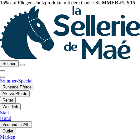
15% auf Fliegenschutzprodukte mit dem Code :
SUMMER-FLY15
Suchen
Sommer-Special
Ruhende Pferde
Aktive Pferde
Reiter
Westlich
Stall
Hund
Versand in 24h
Outlet
Marken