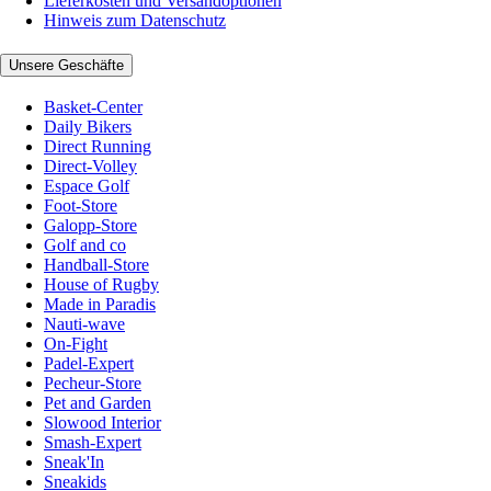
Lieferkosten und Versandoptionen
Hinweis zum Datenschutz
Unsere Geschäfte
Basket-Center
Daily Bikers
Direct Running
Direct-Volley
Espace Golf
Foot-Store
Galopp-Store
Golf and co
Handball-Store
House of Rugby
Made in Paradis
Nauti-wave
On-Fight
Padel-Expert
Pecheur-Store
Pet and Garden
Slowood Interior
Smash-Expert
Sneak'In
Sneakids