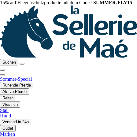
15% auf Fliegenschutzprodukte mit dem Code :
SUMMER-FLY15
Suchen
Sommer-Special
Ruhende Pferde
Aktive Pferde
Reiter
Westlich
Stall
Hund
Versand in 24h
Outlet
Marken