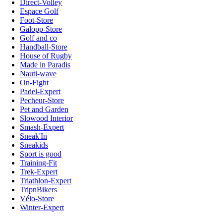
Direct-Volley
Espace Golf
Foot-Store
Galopp-Store
Golf and co
Handball-Store
House of Rugby
Made in Paradis
Nauti-wave
On-Fight
Padel-Expert
Pecheur-Store
Pet and Garden
Slowood Interior
Smash-Expert
Sneak'In
Sneakids
Sport is good
Training-Fit
Trek-Expert
Triathlon-Expert
TripnBikers
Vélo-Store
Winter-Expert