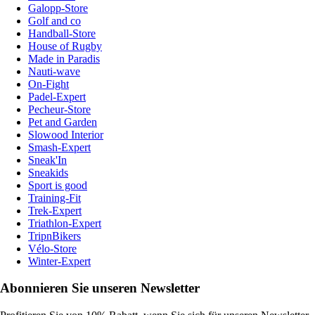
Galopp-Store
Golf and co
Handball-Store
House of Rugby
Made in Paradis
Nauti-wave
On-Fight
Padel-Expert
Pecheur-Store
Pet and Garden
Slowood Interior
Smash-Expert
Sneak'In
Sneakids
Sport is good
Training-Fit
Trek-Expert
Triathlon-Expert
TripnBikers
Vélo-Store
Winter-Expert
Abonnieren Sie unseren Newsletter