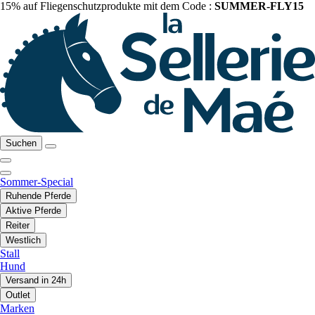
15% auf Fliegenschutzprodukte mit dem Code :
SUMMER-FLY15
Suchen
Sommer-Special
Ruhende Pferde
Aktive Pferde
Reiter
Westlich
Stall
Hund
Versand in 24h
Outlet
Marken