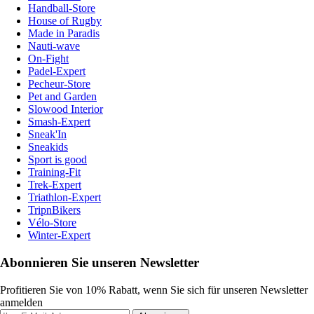
Handball-Store
House of Rugby
Made in Paradis
Nauti-wave
On-Fight
Padel-Expert
Pecheur-Store
Pet and Garden
Slowood Interior
Smash-Expert
Sneak'In
Sneakids
Sport is good
Training-Fit
Trek-Expert
Triathlon-Expert
TripnBikers
Vélo-Store
Winter-Expert
Abonnieren Sie unseren Newsletter
Profitieren Sie von 10% Rabatt, wenn Sie sich für unseren Newsletter
anmelden