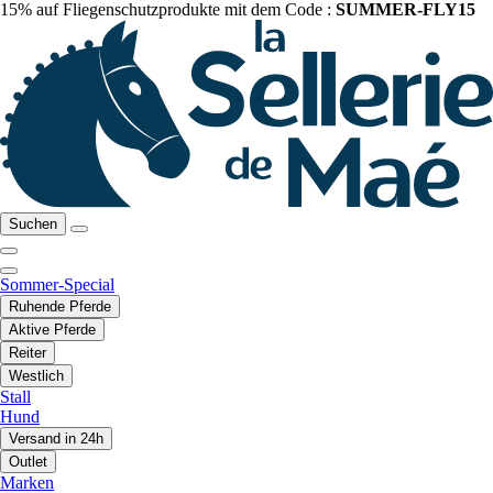
15% auf Fliegenschutzprodukte mit dem Code :
SUMMER-FLY15
Suchen
Sommer-Special
Ruhende Pferde
Aktive Pferde
Reiter
Westlich
Stall
Hund
Versand in 24h
Outlet
Marken