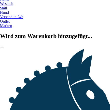
Westlich
Stall
Hund
Versand in 24h
Outlet
Marken
Wird zum Warenkorb hinzugefügt...