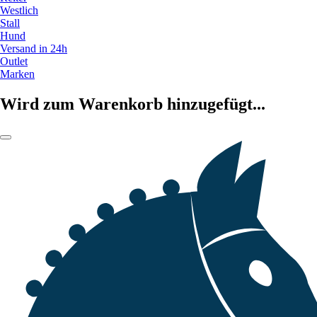
Westlich
Stall
Hund
Versand in 24h
Outlet
Marken
Wird zum Warenkorb hinzugefügt...