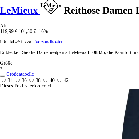
LeMieux
Reithose Damen 
Ab
119,99 €
101,30 €
-16%
inkl. MwSt. zzgl.
Versandkosten
Entdecken Sie die Damenreitpants LeMieux IT08825, die Komfort und St
Größe
*
Größentabelle
34
36
38
40
42
Dieses Feld ist erforderlich