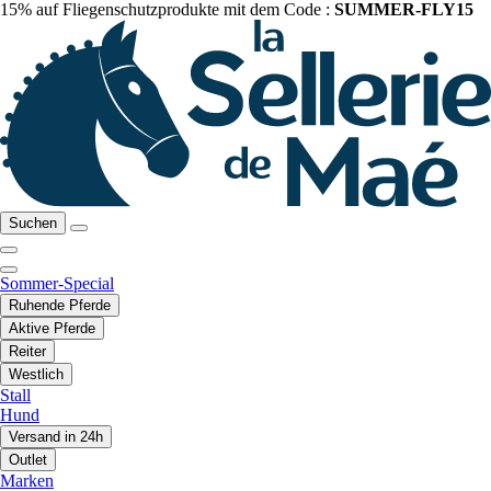
15% auf Fliegenschutzprodukte mit dem Code :
SUMMER-FLY15
Suchen
Sommer-Special
Ruhende Pferde
Aktive Pferde
Reiter
Westlich
Stall
Hund
Versand in 24h
Outlet
Marken