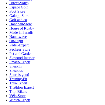
Direct-Volley
Espace Golf
Foot-Store
Galopp-Store
Golf and co
Handball-Store
House of Rugby
Made in Paradis
Nauti-wave
On-Fight
Padel-Expert
Pecheur-Store
Pet and Garden
Slowood Interior
Smash-Expert
Sneak'In
Sneakids
Sport is good
Training-Fit
Trek-Expert
Triathlon-Expert
TripnBikers
Vélo-Store
Winter-Expert