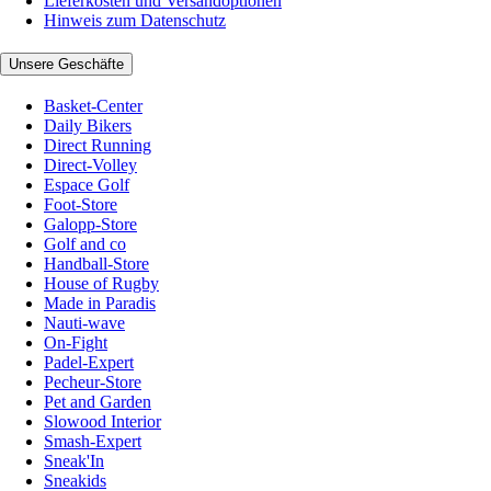
Lieferkosten und Versandoptionen
Hinweis zum Datenschutz
Unsere Geschäfte
Basket-Center
Daily Bikers
Direct Running
Direct-Volley
Espace Golf
Foot-Store
Galopp-Store
Golf and co
Handball-Store
House of Rugby
Made in Paradis
Nauti-wave
On-Fight
Padel-Expert
Pecheur-Store
Pet and Garden
Slowood Interior
Smash-Expert
Sneak'In
Sneakids