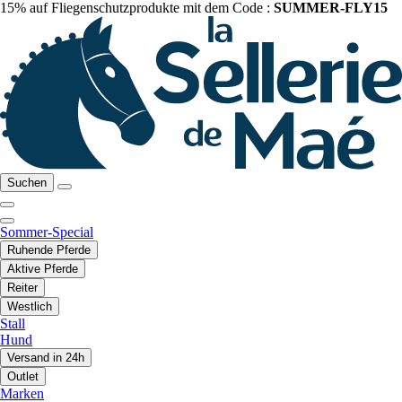
15% auf Fliegenschutzprodukte mit dem Code :
SUMMER-FLY15
Suchen
Sommer-Special
Ruhende Pferde
Aktive Pferde
Reiter
Westlich
Stall
Hund
Versand in 24h
Outlet
Marken