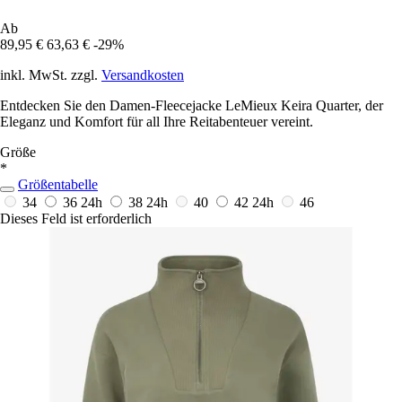
Ab
89,95 €
63,63 €
-29%
inkl. MwSt. zzgl.
Versandkosten
Entdecken Sie den Damen-Fleecejacke LeMieux Keira Quarter, der
Eleganz und Komfort für all Ihre Reitabenteuer vereint.
Größe
*
Größentabelle
34
36
24h
38
24h
40
42
24h
46
Dieses Feld ist erforderlich