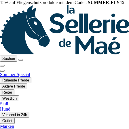
15% auf Fliegenschutzprodukte mit dem Code :
SUMMER-FLY15
Suchen
Sommer-Special
Ruhende Pferde
Aktive Pferde
Reiter
Westlich
Stall
Hund
Versand in 24h
Outlet
Marken