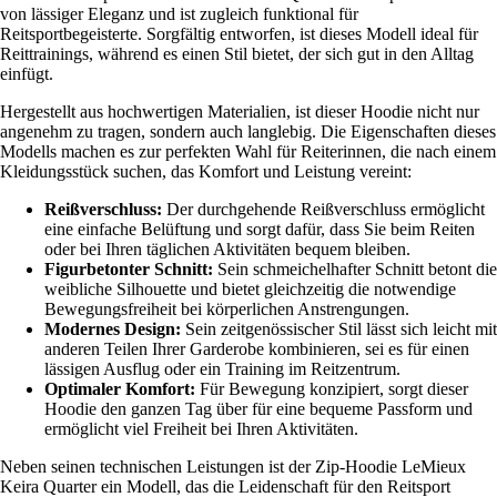
von lässiger Eleganz und ist zugleich funktional für
Reitsportbegeisterte. Sorgfältig entworfen, ist dieses Modell ideal für
Reittrainings, während es einen Stil bietet, der sich gut in den Alltag
einfügt.
Hergestellt aus hochwertigen Materialien, ist dieser Hoodie nicht nur
angenehm zu tragen, sondern auch langlebig. Die Eigenschaften dieses
Modells machen es zur perfekten Wahl für Reiterinnen, die nach einem
Kleidungsstück suchen, das Komfort und Leistung vereint:
Reißverschluss:
Der durchgehende Reißverschluss ermöglicht
eine einfache Belüftung und sorgt dafür, dass Sie beim Reiten
oder bei Ihren täglichen Aktivitäten bequem bleiben.
Figurbetonter Schnitt:
Sein schmeichelhafter Schnitt betont die
weibliche Silhouette und bietet gleichzeitig die notwendige
Bewegungsfreiheit bei körperlichen Anstrengungen.
Modernes Design:
Sein zeitgenössischer Stil lässt sich leicht mit
anderen Teilen Ihrer Garderobe kombinieren, sei es für einen
lässigen Ausflug oder ein Training im Reitzentrum.
Optimaler Komfort:
Für Bewegung konzipiert, sorgt dieser
Hoodie den ganzen Tag über für eine bequeme Passform und
ermöglicht viel Freiheit bei Ihren Aktivitäten.
Neben seinen technischen Leistungen ist der Zip-Hoodie LeMieux
Keira Quarter ein Modell, das die Leidenschaft für den Reitsport