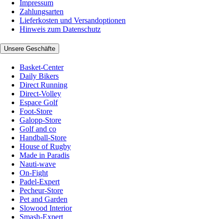
Impressum
Zahlungsarten
Lieferkosten und Versandoptionen
Hinweis zum Datenschutz
Unsere Geschäfte
Basket-Center
Daily Bikers
Direct Running
Direct-Volley
Espace Golf
Foot-Store
Galopp-Store
Golf and co
Handball-Store
House of Rugby
Made in Paradis
Nauti-wave
On-Fight
Padel-Expert
Pecheur-Store
Pet and Garden
Slowood Interior
Smash-Expert