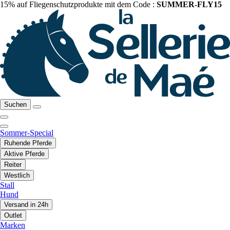
15% auf Fliegenschutzprodukte mit dem Code :
SUMMER-FLY15
Suchen
Sommer-Special
Ruhende Pferde
Aktive Pferde
Reiter
Westlich
Stall
Hund
Versand in 24h
Outlet
Marken