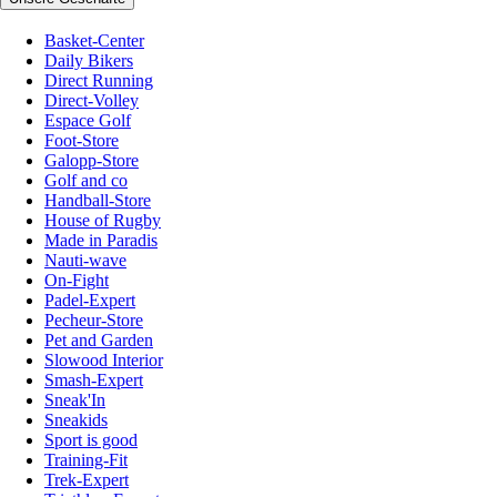
Basket-Center
Daily Bikers
Direct Running
Direct-Volley
Espace Golf
Foot-Store
Galopp-Store
Golf and co
Handball-Store
House of Rugby
Made in Paradis
Nauti-wave
On-Fight
Padel-Expert
Pecheur-Store
Pet and Garden
Slowood Interior
Smash-Expert
Sneak'In
Sneakids
Sport is good
Training-Fit
Trek-Expert