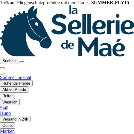
15% auf Fliegenschutzprodukte mit dem Code :
SUMMER-FLY15
Suchen
Sommer-Special
Ruhende Pferde
Aktive Pferde
Reiter
Westlich
Stall
Hund
Versand in 24h
Outlet
Marken