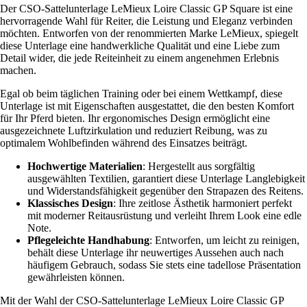
Der CSO-Sattelunterlage LeMieux Loire Classic GP Square ist eine
hervorragende Wahl für Reiter, die Leistung und Eleganz verbinden
möchten. Entworfen von der renommierten Marke LeMieux, spiegelt
diese Unterlage eine handwerkliche Qualität und eine Liebe zum
Detail wider, die jede Reiteinheit zu einem angenehmen Erlebnis
machen.
Egal ob beim täglichen Training oder bei einem Wettkampf, diese
Unterlage ist mit Eigenschaften ausgestattet, die den besten Komfort
für Ihr Pferd bieten. Ihr ergonomisches Design ermöglicht eine
ausgezeichnete Luftzirkulation und reduziert Reibung, was zu
optimalem Wohlbefinden während des Einsatzes beiträgt.
Hochwertige Materialien
: Hergestellt aus sorgfältig
ausgewählten Textilien, garantiert diese Unterlage Langlebigkeit
und Widerstandsfähigkeit gegenüber den Strapazen des Reitens.
Klassisches Design
: Ihre zeitlose Ästhetik harmoniert perfekt
mit moderner Reitausrüstung und verleiht Ihrem Look eine edle
Note.
Pflegeleichte Handhabung
: Entworfen, um leicht zu reinigen,
behält diese Unterlage ihr neuwertiges Aussehen auch nach
häufigem Gebrauch, sodass Sie stets eine tadellose Präsentation
gewährleisten können.
Mit der Wahl der CSO-Sattelunterlage LeMieux Loire Classic GP