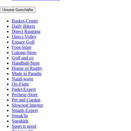
Unsere Geschäfte
Basket-Center
Daily Bikers
Direct Running
Direct-Volley
Espace Golf
Foot-Store
Galopp-Store
Golf and co
Handball-Store
House of Rugby
Made in Paradis
Nauti-wave
On-Fight
Padel-Expert
Pecheur-Store
Pet and Garden
Slowood Interior
Smash-Expert
Sneak'In
Sneakids
Sport is good