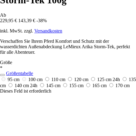
Storm-Tek 100g
Ab
229,95 €
143,39 €
-38%
inkl. MwSt. zzgl.
Versandkosten
Verschaffen Sie Ihrem Pferd Komfort und Schutz mit der
wasserdichten Außenabdeckung LeMieux Arika Storm-Tek, perfekt
für alle Abenteuer.
Größe
*
Größentabelle
95 cm
100 cm
110 cm
120 cm
125 cm
24h
135
cm
140 cm
24h
145 cm
155 cm
165 cm
170 cm
Dieses Feld ist erforderlich