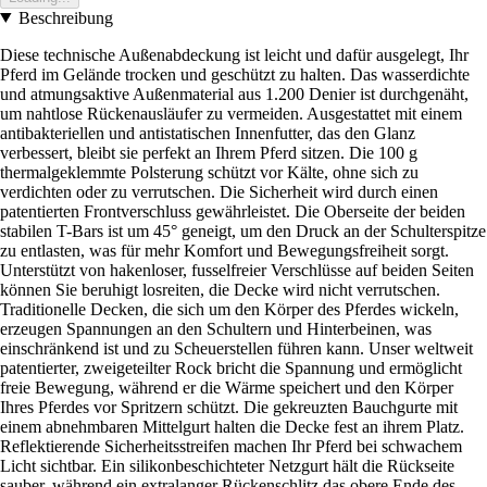
Beschreibung
Diese technische Außenabdeckung ist leicht und dafür ausgelegt, Ihr
Pferd im Gelände trocken und geschützt zu halten. Das wasserdichte
und atmungsaktive Außenmaterial aus 1.200 Denier ist durchgenäht,
um nahtlose Rückenausläufer zu vermeiden. Ausgestattet mit einem
antibakteriellen und antistatischen Innenfutter, das den Glanz
verbessert, bleibt sie perfekt an Ihrem Pferd sitzen. Die 100 g
thermalgeklemmte Polsterung schützt vor Kälte, ohne sich zu
verdichten oder zu verrutschen. Die Sicherheit wird durch einen
patentierten Frontverschluss gewährleistet. Die Oberseite der beiden
stabilen T-Bars ist um 45° geneigt, um den Druck an der Schulterspitze
zu entlasten, was für mehr Komfort und Bewegungsfreiheit sorgt.
Unterstützt von hakenloser, fusselfreier Verschlüsse auf beiden Seiten
können Sie beruhigt losreiten, die Decke wird nicht verrutschen.
Traditionelle Decken, die sich um den Körper des Pferdes wickeln,
erzeugen Spannungen an den Schultern und Hinterbeinen, was
einschränkend ist und zu Scheuerstellen führen kann. Unser weltweit
patentierter, zweigeteilter Rock bricht die Spannung und ermöglicht
freie Bewegung, während er die Wärme speichert und den Körper
Ihres Pferdes vor Spritzern schützt. Die gekreuzten Bauchgurte mit
einem abnehmbaren Mittelgurt halten die Decke fest an ihrem Platz.
Reflektierende Sicherheitsstreifen machen Ihr Pferd bei schwachem
Licht sichtbar. Ein silikonbeschichteter Netzgurt hält die Rückseite
sauber, während ein extralanger Rückenschlitz das obere Ende des