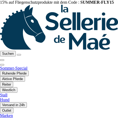
15% auf Fliegenschutzprodukte mit dem Code :
SUMMER-FLY15
Suchen
Sommer-Special
Ruhende Pferde
Aktive Pferde
Reiter
Westlich
Stall
Hund
Versand in 24h
Outlet
Marken