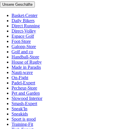
Unsere Geschäfte
Basket-Center
Daily Bikers
Direct Running
Direct-Volley
Espace Golf
Foot-Store
Galopp-Store
Golf and co
Handball-Store
House of Rugby
Made in Paradis
Nauti-wave
On-Fight
Padel-Expert
Pecheur-Store
Pet and Garden
Slowood Interior
Smash-Expert
Sneak'In
Sneakids
Sport is good
Training-Fit