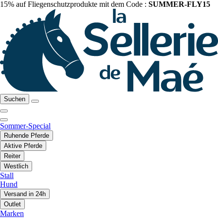
15% auf Fliegenschutzprodukte mit dem Code :
SUMMER-FLY15
Suchen
Sommer-Special
Ruhende Pferde
Aktive Pferde
Reiter
Westlich
Stall
Hund
Versand in 24h
Outlet
Marken