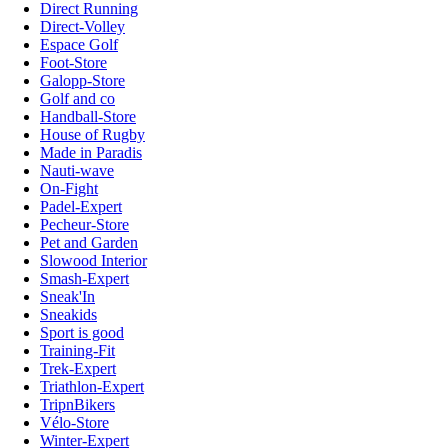
Direct Running
Direct-Volley
Espace Golf
Foot-Store
Galopp-Store
Golf and co
Handball-Store
House of Rugby
Made in Paradis
Nauti-wave
On-Fight
Padel-Expert
Pecheur-Store
Pet and Garden
Slowood Interior
Smash-Expert
Sneak'In
Sneakids
Sport is good
Training-Fit
Trek-Expert
Triathlon-Expert
TripnBikers
Vélo-Store
Winter-Expert