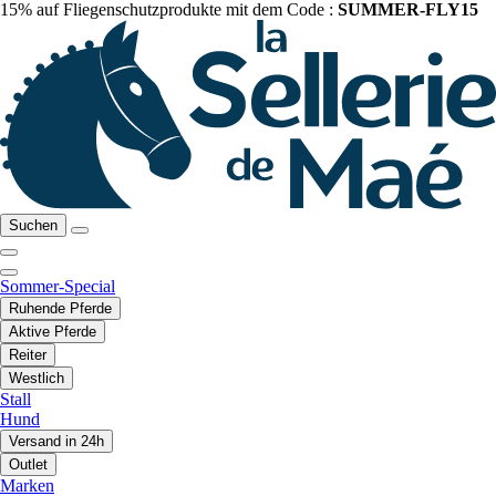
15% auf Fliegenschutzprodukte mit dem Code :
SUMMER-FLY15
Suchen
Sommer-Special
Ruhende Pferde
Aktive Pferde
Reiter
Westlich
Stall
Hund
Versand in 24h
Outlet
Marken