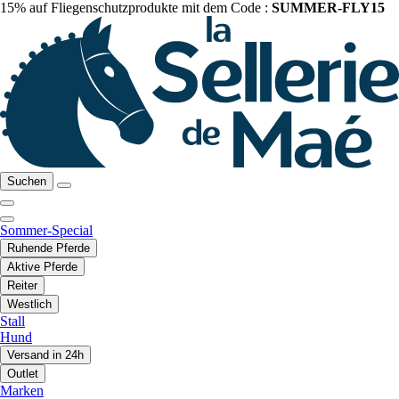
15% auf Fliegenschutzprodukte mit dem Code :
SUMMER-FLY15
Suchen
Sommer-Special
Ruhende Pferde
Aktive Pferde
Reiter
Westlich
Stall
Hund
Versand in 24h
Outlet
Marken