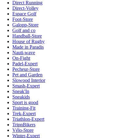
Direct Running
Direct-Volley
Espace Golf
Foot-Store
Galopp-Store
Golf and co
Handball-Store
House of Rugby
Made in Paradis
Nauti-wave
On-Fight
Padel-Expert
Pecheur-Store
Pet and Garden
Slowood Interior
Smash-Expert
Sneak'In
Sneakids
Sport is good
Training-Fit
Trek-Expert
Triathlon-Expert
TripnBikers
Vélo-Store
Winter-Expert