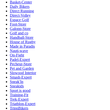
Basket-Center
Daily Bikers
Direct Running
Direct-Volley
Espace Golf
Foot-Store
Galopp-Store
Golf and co
Handball-Store
House of Rugby
Made in Paradis
Nauti-wave
On-Fight
Padel-Expert
Pecheur-Store
Pet and Garden
Slowood Interior
Smash-Expert
Sneak'In
Sneakids
Sport is good
Training-Fit
Trek-Expert
Triathlon-Expert
TripnBikers