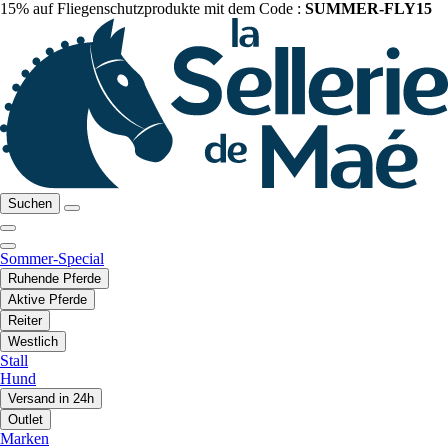
15% auf Fliegenschutzprodukte mit dem Code :
SUMMER-FLY15
Suchen
Sommer-Special
Ruhende Pferde
Aktive Pferde
Reiter
Westlich
Stall
Hund
Versand in 24h
Outlet
Marken