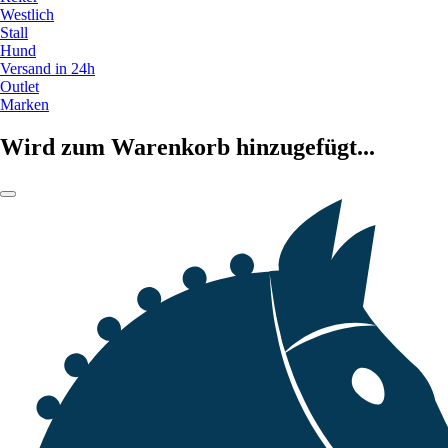
Westlich
Stall
Hund
Versand in 24h
Outlet
Marken
Wird zum Warenkorb hinzugefügt...