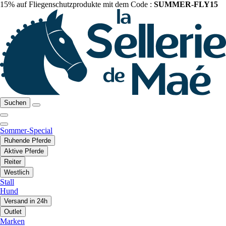
15% auf Fliegenschutzprodukte mit dem Code :
SUMMER-FLY15
Suchen
Sommer-Special
Ruhende Pferde
Aktive Pferde
Reiter
Westlich
Stall
Hund
Versand in 24h
Outlet
Marken