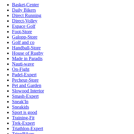
Basket-Center
Daily Bikers
Direct Running
Direct-Volley
Espace Golf
Foot-Store
Galopp-Store
Golf and co
Handball-Store
House of Rugby
Made in Paradis
Nauti-wave
On-Fight
Padel-Expert
Pecheur-Store
Pet and Garden
Slowood Interior
Smash-Expert
Sneak'In
Sneakids
Sport is good
Training-Fit
Trek-Expert
Triathlon-Expert
TripnBikers