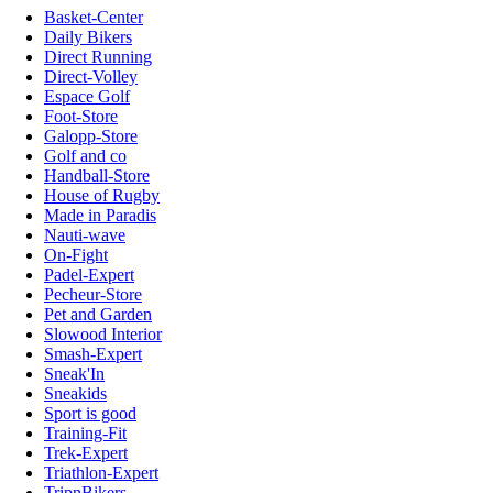
Basket-Center
Daily Bikers
Direct Running
Direct-Volley
Espace Golf
Foot-Store
Galopp-Store
Golf and co
Handball-Store
House of Rugby
Made in Paradis
Nauti-wave
On-Fight
Padel-Expert
Pecheur-Store
Pet and Garden
Slowood Interior
Smash-Expert
Sneak'In
Sneakids
Sport is good
Training-Fit
Trek-Expert
Triathlon-Expert
TripnBikers