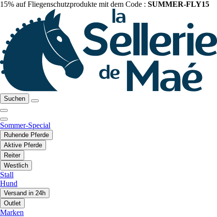
15% auf Fliegenschutzprodukte mit dem Code :
SUMMER-FLY15
Suchen
Sommer-Special
Ruhende Pferde
Aktive Pferde
Reiter
Westlich
Stall
Hund
Versand in 24h
Outlet
Marken