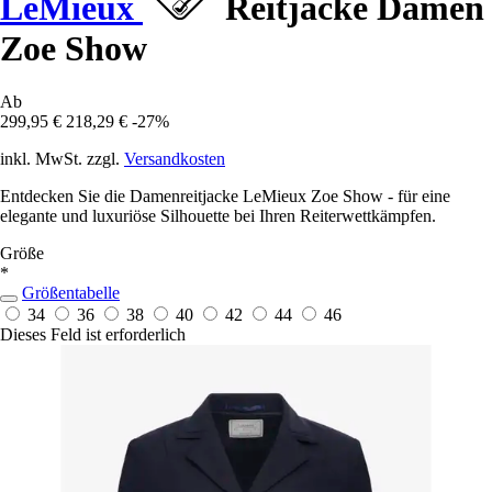
LeMieux
Reitjacke Damen
Zoe Show
Ab
299,95 €
218,29 €
-27%
inkl. MwSt. zzgl.
Versandkosten
Entdecken Sie die Damenreitjacke LeMieux Zoe Show - für eine
elegante und luxuriöse Silhouette bei Ihren Reiterwettkämpfen.
Größe
*
Größentabelle
34
36
38
40
42
44
46
Dieses Feld ist erforderlich