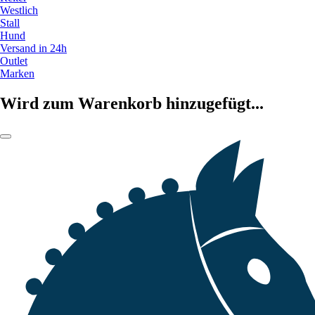
Westlich
Stall
Hund
Versand in 24h
Outlet
Marken
Wird zum Warenkorb hinzugefügt...