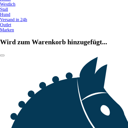
Westlich
Stall
Hund
Versand in 24h
Outlet
Marken
Wird zum Warenkorb hinzugefügt...