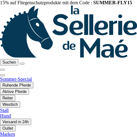
15% auf Fliegenschutzprodukte mit dem Code :
SUMMER-FLY15
Suchen
Sommer-Special
Ruhende Pferde
Aktive Pferde
Reiter
Westlich
Stall
Hund
Versand in 24h
Outlet
Marken