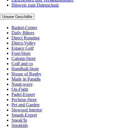
Hinweis zum Datenschutz
Unsere Geschäfte
Basket-Center
Daily Bikers
Direct Running
Direct-Volley
Espace Golf
Foot-Store
Galopp-Store
Golf and co
Handball-Store
House of Rugby
Made in Paradis
Nauti-wave
On-Fight
Padel-Expert
Pecheur-Store
Pet and Garden
Slowood Interior
Smash-Expert
Sneak'In
Sneakids