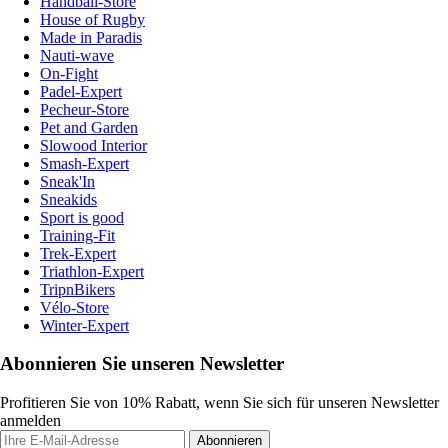
Handball-Store
House of Rugby
Made in Paradis
Nauti-wave
On-Fight
Padel-Expert
Pecheur-Store
Pet and Garden
Slowood Interior
Smash-Expert
Sneak'In
Sneakids
Sport is good
Training-Fit
Trek-Expert
Triathlon-Expert
TripnBikers
Vélo-Store
Winter-Expert
Abonnieren Sie unseren Newsletter
Profitieren Sie von 10% Rabatt, wenn Sie sich für unseren Newsletter
anmelden
Abonnieren