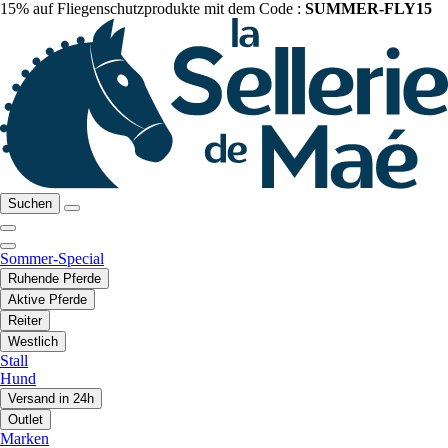
15% auf Fliegenschutzprodukte mit dem Code :
SUMMER-FLY15
Suchen
Sommer-Special
Ruhende Pferde
Aktive Pferde
Reiter
Westlich
Stall
Hund
Versand in 24h
Outlet
Marken