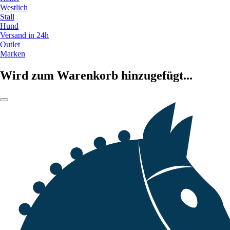
Westlich
Stall
Hund
Versand in 24h
Outlet
Marken
Wird zum Warenkorb hinzugefügt...