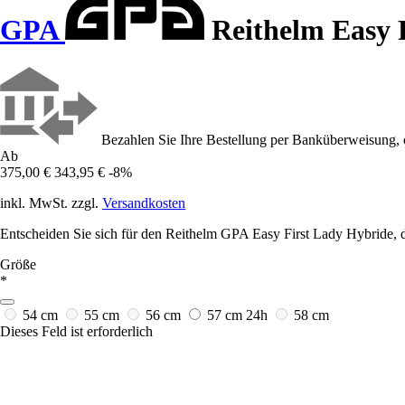
GPA
Reithelm Easy 
Bezahlen Sie Ihre Bestellung per Banküberweisung, 
Ab
375,00 €
343,95 €
-8%
inkl. MwSt. zzgl.
Versandkosten
Entscheiden Sie sich für den Reithelm GPA Easy First Lady Hybride, 
Größe
*
54 cm
55 cm
56 cm
57 cm
24h
58 cm
Dieses Feld ist erforderlich