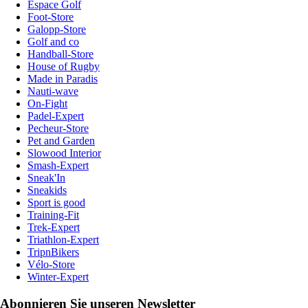
Espace Golf
Foot-Store
Galopp-Store
Golf and co
Handball-Store
House of Rugby
Made in Paradis
Nauti-wave
On-Fight
Padel-Expert
Pecheur-Store
Pet and Garden
Slowood Interior
Smash-Expert
Sneak'In
Sneakids
Sport is good
Training-Fit
Trek-Expert
Triathlon-Expert
TripnBikers
Vélo-Store
Winter-Expert
Abonnieren Sie unseren Newsletter