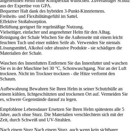
angenehmen Helm ohne Komplexität wünschen. Zuverlässiger Schutz
aus der Expertise von GPA.
Bequemer Halt dank des hybriden 3-Punkt-Kinnriemens.
Freiheits- und Flexibilitätsgefühl im Sattel.
Effektive Stoßabsorption.
Belüftung geeignet für regelmäßige Nutzung.
Vielseitiger, einfacher und angenehmer Helm für den Alltag.
Reinigung der Schale Wischen Sie die Außenseite mit einem leicht
feuchten Tuch und einer milden Seife ab. Verwenden Sie niemals
Lösungsmittel, Alkohol oder abrasive Produkte - sie schädigen die
Materialien der Schale.
Waschen des Innenfutters Entfernen Sie das Innenfutter und waschen
Sie es in der Maschine bei 30 °C, Schonwaschgang. Nur an der Luft
trocknen. Nicht im Trockner trocknen - die Hitze verformt den
Schaum.
Aufbewahrung Bewahren Sie Ihren Helm in seiner Schutzhülle an
einem kühlen, lichtgeschützten und trockenen Ort auf. Vermeiden Sie
es, schwere Gegenstände darauf zu legen.
Empfohlene Lebensdauer Ersetzen Sie Ihren Helm spätestens alle 5
Jahre, auch ohne Sturz. Die Materialien verschlechtern sich mit der
Zeit, durch Schweiß und UV-Strahlen.
Nach einem Sturz Nach einem Sturz, auch wenn kein sichtbarer