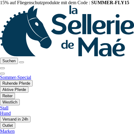
15% auf Fliegenschutzprodukte mit dem Code :
SUMMER-FLY15
Suchen
Sommer-Special
Ruhende Pferde
Aktive Pferde
Reiter
Westlich
Stall
Hund
Versand in 24h
Outlet
Marken