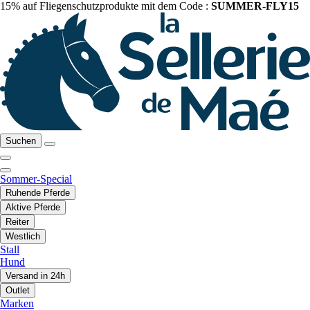
15% auf Fliegenschutzprodukte mit dem Code :
SUMMER-FLY15
Suchen
Sommer-Special
Ruhende Pferde
Aktive Pferde
Reiter
Westlich
Stall
Hund
Versand in 24h
Outlet
Marken