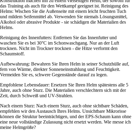
Konstruktion machen ihn zu einem vielseitigen Helm, der sowohl für
das Training als auch für den Wettkampf geeignet ist. Reinigung des
Helms: Wischen Sie die Außenseite mit einem leicht feuchten Tuch
und mildem Seifenmittel ab. Verwenden Sie niemals Lösungsmittel,
Alkohol oder abrasive Produkte - sie schädigen die Materialien des
Helms.
Reinigung des Innenfutters: Entfernen Sie das Innenfutter und
waschen Sie es bei 30°C im Schonwaschgang. Nur an der Luft
trocknen. Nicht im Trockner trocknen - die Hitze verformt den
Schaumstoff.
Aufbewahrung: Bewahren Sie Ihren Helm in seiner Schutzhülle auf,
fern von Wärme, direkter Sonneneinstrahlung und Feuchtigkeit.
Vermeiden Sie es, schwere Gegenstände darauf zu legen.
Empfohlene Lebensdauer: Ersetzen Sie Ihren Helm spätestens alle 5
Jahre, auch ohne Sturz. Die Materialien verschlechtern sich mit der
Zeit, durch Schweiß und UV-Strahlen.
Nach einem Sturz: Nach einem Sturz, auch ohne sichtbare Schäden,
empfehlen wir den Austausch Ihres Helms. Unsichtbare Mikrorisse
können die Struktur beeinträchtigen, und der EPS-Schaum kann ohne
eine neue vollständige Zulassung nicht ersetzt werden. Wie messe ich
meine Helmgröße?