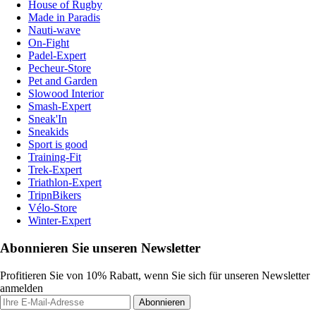
House of Rugby
Made in Paradis
Nauti-wave
On-Fight
Padel-Expert
Pecheur-Store
Pet and Garden
Slowood Interior
Smash-Expert
Sneak'In
Sneakids
Sport is good
Training-Fit
Trek-Expert
Triathlon-Expert
TripnBikers
Vélo-Store
Winter-Expert
Abonnieren Sie unseren Newsletter
Profitieren Sie von 10% Rabatt, wenn Sie sich für unseren Newsletter
anmelden
Abonnieren