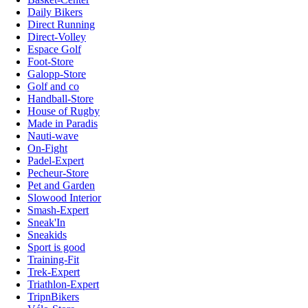
Daily Bikers
Direct Running
Direct-Volley
Espace Golf
Foot-Store
Galopp-Store
Golf and co
Handball-Store
House of Rugby
Made in Paradis
Nauti-wave
On-Fight
Padel-Expert
Pecheur-Store
Pet and Garden
Slowood Interior
Smash-Expert
Sneak'In
Sneakids
Sport is good
Training-Fit
Trek-Expert
Triathlon-Expert
TripnBikers