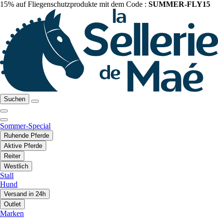
15% auf Fliegenschutzprodukte mit dem Code :
SUMMER-FLY15
Suchen
Sommer-Special
Ruhende Pferde
Aktive Pferde
Reiter
Westlich
Stall
Hund
Versand in 24h
Outlet
Marken