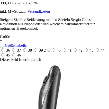
399,00 €
267,38 €
-33%
inkl. MwSt. zzgl.
Versandkosten
Steigern Sie Ihre Reitleistung mit den Stiefeln Sergio Grasso
Revolution aus Nappaleder und weichem Mikrofaserfutter für
optimalen Tragekomfort.
Größe
*
Größentabelle
36
37
38
39
24h
40
41
42
43
44
45
46
Dieses Feld ist erforderlich