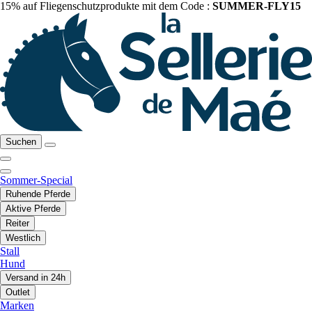
15% auf Fliegenschutzprodukte mit dem Code :
SUMMER-FLY15
Suchen
Sommer-Special
Ruhende Pferde
Aktive Pferde
Reiter
Westlich
Stall
Hund
Versand in 24h
Outlet
Marken