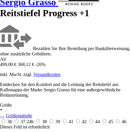
Sergio Grasso
Reitstiefel Progress +1
Bezahlen Sie Ihre Bestellung per Banküberweisung,
ohne zusätzliche Gebühren.
Ab
499,00 €
368,12 €
-26%
inkl. MwSt. zzgl.
Versandkosten
Entdecken Sie den Komfort und die Leistung der Reitstiefel aus
Kalbsnappa der Marke Sergio Grasso für eine außergewöhnliche
Reitausrüstung.
Größe
*
Größentabelle
36
37
24h
38
39
41
42
44
45
46
Dieses Feld ist erforderlich