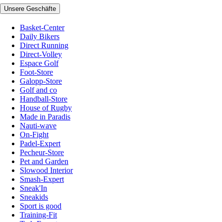
Unsere Geschäfte
Basket-Center
Daily Bikers
Direct Running
Direct-Volley
Espace Golf
Foot-Store
Galopp-Store
Golf and co
Handball-Store
House of Rugby
Made in Paradis
Nauti-wave
On-Fight
Padel-Expert
Pecheur-Store
Pet and Garden
Slowood Interior
Smash-Expert
Sneak'In
Sneakids
Sport is good
Training-Fit