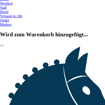
Westlich
Stall
Hund
Versand in 24h
Outlet
Marken
Wird zum Warenkorb hinzugefügt...