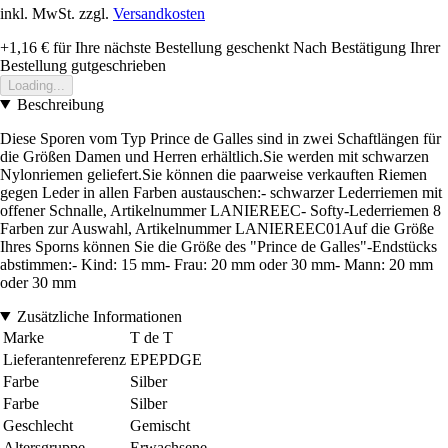
inkl. MwSt. zzgl.
Versandkosten
+1,16 €
für Ihre nächste Bestellung geschenkt
Nach Bestätigung Ihrer
Bestellung gutgeschrieben
Loading...
Beschreibung
Diese Sporen vom Typ Prince de Galles sind in zwei Schaftlängen für
die Größen Damen und Herren erhältlich.Sie werden mit schwarzen
Nylonriemen geliefert.Sie können die paarweise verkauften Riemen
gegen Leder in allen Farben austauschen:- schwarzer Lederriemen mit
offener Schnalle, Artikelnummer LANIEREEC- Softy-Lederriemen 8
Farben zur Auswahl, Artikelnummer LANIEREEC01Auf die Größe
Ihres Sporns können Sie die Größe des "Prince de Galles"-Endstücks
abstimmen:- Kind: 15 mm- Frau: 20 mm oder 30 mm- Mann: 20 mm
oder 30 mm
Zusätzliche Informationen
Marke
T de T
Lieferantenreferenz
EPEPDGE
Farbe
Silber
Farbe
Silber
Geschlecht
Gemischt
Altersgruppe
Erwachsene