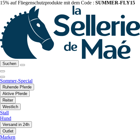
15% auf Fliegenschutzprodukte mit dem Code :
SUMMER-FLY15
Suchen
Sommer-Special
Ruhende Pferde
Aktive Pferde
Reiter
Westlich
Stall
Hund
Versand in 24h
Outlet
Marken