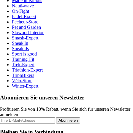
Made in Paradis
Nauti-wave
On-Fight
Padel-Expert
Pecheur-Store
Pet and Garden
Slowood Interior
Smash-Expert
Sneak'In
Sneakids
Sport is good
Training-Fit
Trek-Expert
Triathlon-Expert
TripnBikers
Vélo-Store
Winter-Expert
Abonnieren Sie unseren Newsletter
Profitieren Sie von 10% Rabatt, wenn Sie sich für unseren Newsletter
anmelden
Abonnieren
Bleiben Sie in Verbindung