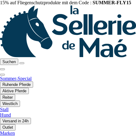
15% auf Fliegenschutzprodukte mit dem Code :
SUMMER-FLY15
Suchen
Sommer-Special
Ruhende Pferde
Aktive Pferde
Reiter
Westlich
Stall
Hund
Versand in 24h
Outlet
Marken