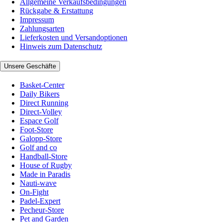
Allgemeine Verkaufsbedingungen
Rückgabe & Erstattung
Impressum
Zahlungsarten
Lieferkosten und Versandoptionen
Hinweis zum Datenschutz
Unsere Geschäfte
Basket-Center
Daily Bikers
Direct Running
Direct-Volley
Espace Golf
Foot-Store
Galopp-Store
Golf and co
Handball-Store
House of Rugby
Made in Paradis
Nauti-wave
On-Fight
Padel-Expert
Pecheur-Store
Pet and Garden