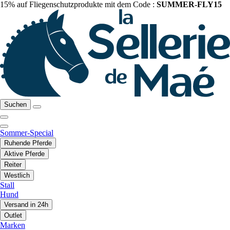
15% auf Fliegenschutzprodukte mit dem Code :
SUMMER-FLY15
Suchen
Sommer-Special
Ruhende Pferde
Aktive Pferde
Reiter
Westlich
Stall
Hund
Versand in 24h
Outlet
Marken