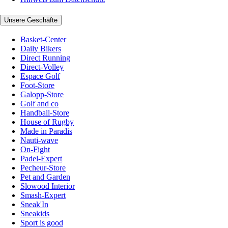
Unsere Geschäfte
Basket-Center
Daily Bikers
Direct Running
Direct-Volley
Espace Golf
Foot-Store
Galopp-Store
Golf and co
Handball-Store
House of Rugby
Made in Paradis
Nauti-wave
On-Fight
Padel-Expert
Pecheur-Store
Pet and Garden
Slowood Interior
Smash-Expert
Sneak'In
Sneakids
Sport is good