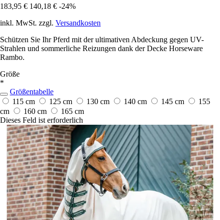
183,95 €
140,18 €
-24%
inkl. MwSt. zzgl.
Versandkosten
Schützen Sie Ihr Pferd mit der ultimativen Abdeckung gegen UV-
Strahlen und sommerliche Reizungen dank der Decke Horseware
Rambo.
Größe
*
Größentabelle
115 cm
125 cm
130 cm
140 cm
145 cm
155
cm
160 cm
165 cm
Dieses Feld ist erforderlich