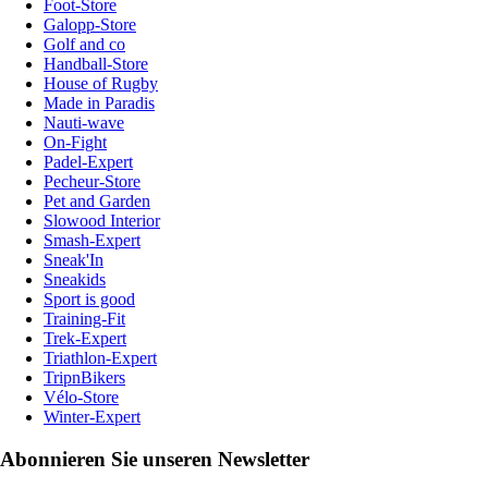
Foot-Store
Galopp-Store
Golf and co
Handball-Store
House of Rugby
Made in Paradis
Nauti-wave
On-Fight
Padel-Expert
Pecheur-Store
Pet and Garden
Slowood Interior
Smash-Expert
Sneak'In
Sneakids
Sport is good
Training-Fit
Trek-Expert
Triathlon-Expert
TripnBikers
Vélo-Store
Winter-Expert
Abonnieren Sie unseren Newsletter