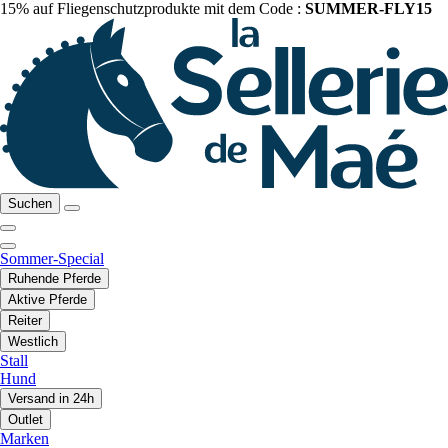
15% auf Fliegenschutzprodukte mit dem Code :
SUMMER-FLY15
Suchen
Sommer-Special
Ruhende Pferde
Aktive Pferde
Reiter
Westlich
Stall
Hund
Versand in 24h
Outlet
Marken