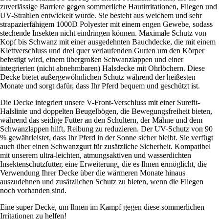
zuverlässige Barriere gegen sommerliche Hautirritationen, Fliegen und
UV-Strahlen entwickelt wurde. Sie besteht aus weichem und sehr
strapazierfähigem 1000D Polyester mit einem engen Gewebe, sodass
stechende Insekten nicht eindringen können. Maximale Schutz von
Kopf bis Schwanz mit einer ausgedehnten Bauchdecke, die mit einem
Klettverschluss und drei quer verlaufenden Gurten um den Körper
befestigt wird, einem übergroßen Schwanzlappen und einer
integrierten (nicht abnehmbaren) Halsdecke mit Ohrlöchern. Diese
Decke bietet außergewöhnlichen Schutz während der heißesten
Monate und sorgt dafür, dass Ihr Pferd bequem und geschützt ist.
Die Decke integriert unsere V-Front-Verschluss mit einer Surefit-
Halslinie und doppelten Beugelbögen, die Bewegungsfreiheit bieten,
während das seidige Futter an den Schultern, der Mähne und dem
Schwanzlappen hilft, Reibung zu reduzieren. Der UV-Schutz von 90
% gewährleistet, dass Ihr Pferd in der Sonne sicher bleibt. Sie verfügt
auch über einen Schwanzgurt für zusätzliche Sicherheit. Kompatibel
mit unserem ultra-leichten, atmungsaktiven und wasserdichten
Insektenschutzfutter, eine Erweiterung, die es Ihnen ermöglicht, die
Verwendung Ihrer Decke über die wärmeren Monate hinaus
auszudehnen und zusätzlichen Schutz zu bieten, wenn die Fliegen
noch vorhanden sind.
Eine super Decke, um Ihnen im Kampf gegen diese sommerlichen
Irritationen zu helfen!