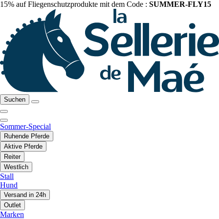
15% auf Fliegenschutzprodukte mit dem Code :
SUMMER-FLY15
Suchen
Sommer-Special
Ruhende Pferde
Aktive Pferde
Reiter
Westlich
Stall
Hund
Versand in 24h
Outlet
Marken