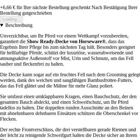
+6,66 €
für Ihre nächste Bestellung geschenkt
Nach Bestätigung Ihrer
Bestellung gutgeschrieben
Loading...
Beschreibung
Unverzichtbar, um Ihr Pferd vor einem Wettkampf vorzubereiten,
garantiert die
Show Ready-Decke von Horseware®
, dass das
Ergebnis Ihrer Pflege bis zum nächsten Tag hält. Besonders geeignet
für hellfarbige Pferde, schützt der luxuriöse, wasserabweisende und
atmungsaktive Außenstoff vor Mist, Urin und Schmutz, um das Fell
sauber und fleckenfrei zu halten.
Die Decke kann sogar auf ein feuchtes Fell nach dem Grooming gelegt
werden, dank des weichen und saugfähigen Bambusfrottee-Futters,
das das Fell glättet und die Mähne für mehr Glanz poliert.
Sie umfasst einen umklappbaren Kragen, einen Bauchschutz, der den
gesamten Bauch abdeckt, und einen Schweifschutz, um Ihr Pferd
tadellos zu halten. Die doppelten runden Ausschnitte an den Beinen
mit abnehmbaren dehnbaren Einsätzen schützen die Oberschenkel vor
Flecken.
Der rechte Frontverschluss, die drei verstellbaren gerade Riemen und
der leicht zu reinigende Schweifgurt halten die Decke sicher an ihrem