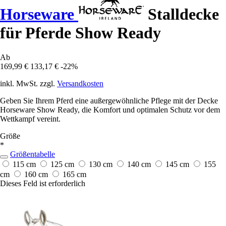
Horseware
Stalldecke
für Pferde Show Ready
Ab
169,99 €
133,17 €
-22%
inkl. MwSt. zzgl.
Versandkosten
Geben Sie Ihrem Pferd eine außergewöhnliche Pflege mit der Decke
Horseware Show Ready, die Komfort und optimalen Schutz vor dem
Wettkampf vereint.
Größe
*
Größentabelle
115 cm
125 cm
130 cm
140 cm
145 cm
155
cm
160 cm
165 cm
Dieses Feld ist erforderlich