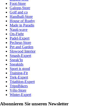
Foot-Store
Galopp-Store
Golf and co
Handball-Store
House of Rugby
Made in Paradis
Nauti-wave
On-Fight
Padel-Expert
Pecheur-Store
Pet and Garden
Slowood Interior
Smash-Expert
Sneak'In
Sneakids
Sport is good
Training-Fit
Trek-Expert
Triathlon-Expert
TripnBikers
Vélo-Store
Winter-Expert
Abonnieren Sie unseren Newsletter