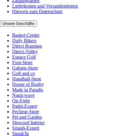
Zahlungsarten
Lieferkosten und Versandoptionen
Hinweis zum Datenschutz
Unsere Geschäfte
Basket-Center
Daily Bikers
Direct Running
Direct-Volley
Espace Golf
Foot-Store
Galopp-Store
Golf and co
Handball-Store
House of Rugby
Made in Paradis
Nauti-wave
On-Fight
Padel-Expert
Pecheur-Store
Pet and Garden
Slowood Interior
Smash-Expert
Sneak'In