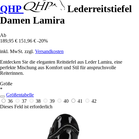
QHP
Lederreitstiefel
Damen Lamira
Ab
189,95 €
151,96 €
-20%
inkl. MwSt. zzgl.
Versandkosten
Entdecken Sie die eleganten Reitstiefel aus Leder Lamira, eine
perfekte Mischung aus Komfort und Stil für anspruchsvolle
Reiterinnen.
Größe
*
Größentabelle
36
37
38
39
40
41
42
Dieses Feld ist erforderlich