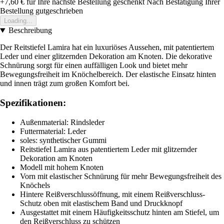
+7,60 €
für Ihre nächste Bestellung geschenkt
Nach Bestätigung Ihrer
Bestellung gutgeschrieben
Loading...
Beschreibung
Der Reitstiefel Lamira hat ein luxuriöses Aussehen, mit patentiertem
Leder und einer glitzernden Dekoration am Knoten. Die dekorative
Schnürung sorgt für einen auffälligen Look und bietet mehr
Bewegungsfreiheit im Knöchelbereich. Der elastische Einsatz hinten
und innen trägt zum großen Komfort bei.
Spezifikationen:
Außenmaterial: Rindsleder
Futtermaterial: Leder
soles: synthetischer Gummi
Reitstiefel Lamira aus patentiertem Leder mit glitzernder
Dekoration am Knoten
Modell mit hohem Knoten
Vorn mit elastischer Schnürung für mehr Bewegungsfreiheit des
Knöchels
Hintere Reißverschlussöffnung, mit einem Reißverschluss-
Schutz oben mit elastischem Band und Druckknopf
Ausgestattet mit einem Häufigkeitsschutz hinten am Stiefel, um
den Reißverschluss zu schützen