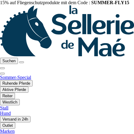
15% auf Fliegenschutzprodukte mit dem Code :
SUMMER-FLY15
Suchen
Sommer-Special
Ruhende Pferde
Aktive Pferde
Reiter
Westlich
Stall
Hund
Versand in 24h
Outlet
Marken