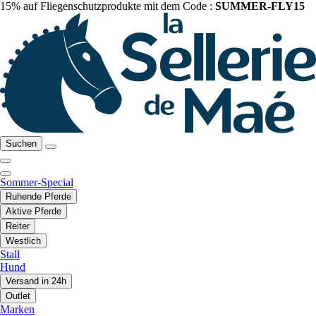
15% auf Fliegenschutzprodukte mit dem Code :
SUMMER-FLY15
Suchen
Sommer-Special
Ruhende Pferde
Aktive Pferde
Reiter
Westlich
Stall
Hund
Versand in 24h
Outlet
Marken