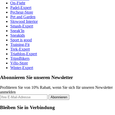
On-Fight
Padel-Expert
Pecheur-Store
Pet and Garden
Slowood Interior
Smash-Expert
Sneak'In
Sneakids
Sport is good
Training-Fit
Trek-Expert
Triathlon-Expert
TripnBikers
Vélo-Store
Winter-Expert
Abonnieren Sie unseren Newsletter
Profitieren Sie von 10% Rabatt, wenn Sie sich für unseren Newsletter
anmelden
Abonnieren
Bleiben Sie in Verbindung