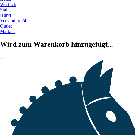
Westlich
Stall
Hund
Versand in 24h
Outlet
Marken
Wird zum Warenkorb hinzugefügt...