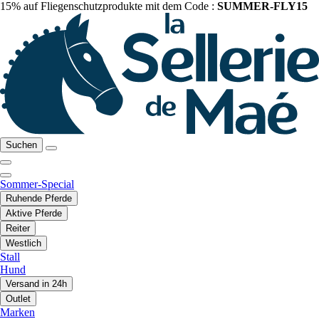
15% auf Fliegenschutzprodukte mit dem Code :
SUMMER-FLY15
Suchen
Sommer-Special
Ruhende Pferde
Aktive Pferde
Reiter
Westlich
Stall
Hund
Versand in 24h
Outlet
Marken