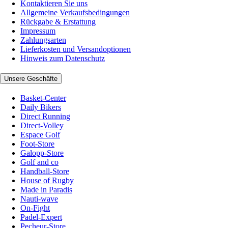
Kontaktieren Sie uns
Allgemeine Verkaufsbedingungen
Rückgabe & Erstattung
Impressum
Zahlungsarten
Lieferkosten und Versandoptionen
Hinweis zum Datenschutz
Unsere Geschäfte
Basket-Center
Daily Bikers
Direct Running
Direct-Volley
Espace Golf
Foot-Store
Galopp-Store
Golf and co
Handball-Store
House of Rugby
Made in Paradis
Nauti-wave
On-Fight
Padel-Expert
Pecheur-Store