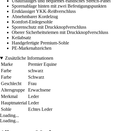
Unauffälliges und bequemes elastisches Stretch-Panel
Sporenablage hinten mit zwei Befestigungspunkten
Erstklassiger YKK-Reißverschluss
Abnehmbarer Kordelzug
Komfort-Einlegesohle
Sporenschutz mit Druckknopfverschluss
Oberer Sicherheitsriemen mit Druckknopfverschluss
Keilabsatz
Handgefertigte Premium-Sohle
PE-Markenabzeichen
Zusätzliche Informationen
Marke
Premier Equine
Farbe
schwarz
Farbe
Schwarz
Geschlecht
Frau
Altersgruppe
Erwachsene
Merkmal
Leder
Hauptmaterial
Leder
Sohle
Echtes Leder
Loading...
Loading...