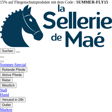
15% auf Fliegenschutzprodukte mit dem Code :
SUMMER-FLY15
Suchen
Sommer-Special
Ruhende Pferde
Aktive Pferde
Reiter
Westlich
Stall
Hund
Versand in 24h
Outlet
Marken