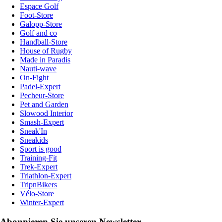
Espace Golf
Foot-Store
Galopp-Store
Golf and co
Handball-Store
House of Rugby
Made in Paradis
Nauti-wave
On-Fight
Padel-Expert
Pecheur-Store
Pet and Garden
Slowood Interior
Smash-Expert
Sneak'In
Sneakids
Sport is good
Training-Fit
Trek-Expert
Triathlon-Expert
TripnBikers
Vélo-Store
Winter-Expert
Abonnieren Sie unseren Newsletter