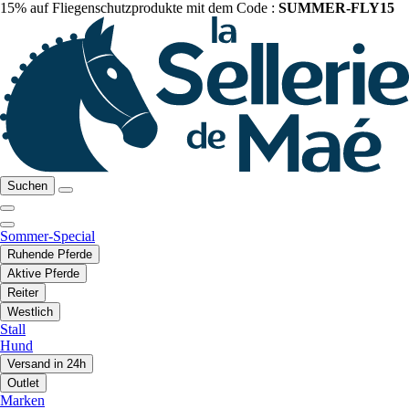
15% auf Fliegenschutzprodukte mit dem Code :
SUMMER-FLY15
Suchen
Sommer-Special
Ruhende Pferde
Aktive Pferde
Reiter
Westlich
Stall
Hund
Versand in 24h
Outlet
Marken