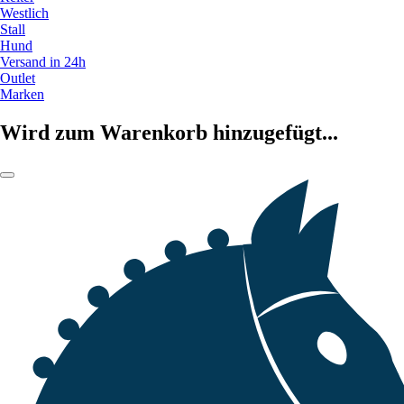
Westlich
Stall
Hund
Versand in 24h
Outlet
Marken
Wird zum Warenkorb hinzugefügt...